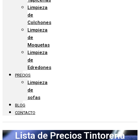
Tapicerías
Limpieza
de
Colchones
Limpieza
de
Moquetas
Limpieza
de
Edredones
PRECIOS
Limpieza
de
sofas
BLOG
CONTACTO
Lista de Precios Tintorería